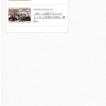
2025年12月16日 UP
［26］しめ縄プロジェク
ト！ in 上目黒氷川神社（東
京）