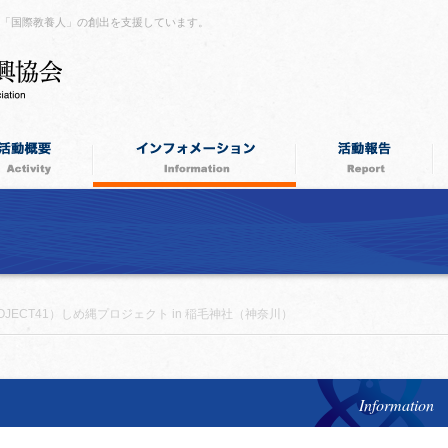
つ「国際教養人」の創出を支援しています。
OJECT41）しめ縄プロジェクト in 稲毛神社（神奈川）
Information