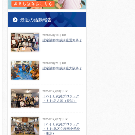
最近の活動報告
2026年4月18日 UP
認定講師養成講座愛知終了
2026年3月21日 UP
認定講師養成講座大阪終了
2025年12月18日 UP
［27］しめ縄プロジェク
ト！ in 名古屋（愛知）
2025年12月17日 UP
［25］しめ縄プロジェク
ト！ in 北区立柳田小学校
（東京）