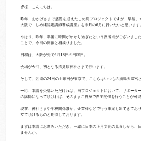
皆様、こんにちは。
昨年、おかげさまで盛況を迎えたしめ縄プロジェクトですが、早速、今
大阪で「しめ縄認定講師養成講座」を来月の6月に行いたいと思います
やはり、昨年、準備に時間がかかり過ぎたという反省点がございまし
ことで、今回の開催と相成りました。
日程は、大阪が先で6月18日の日曜日。
会場が今回、初となる清見原神社さまで行います。
そして、翌週の24日の土曜日が東京で、こちらはいつもの湯島天満宮
一応、本講を受講いただければ、当プロジェクトにおいて、サポータ
の講師になって頂ければ、そのままご自身で自主開催を行うことが可
現在、神社さまや学校関係ほか、企業様などで行う事案も出てきてお
立て頂けるものと期待しております。
まずは本講にお進みいただき、一緒に日本の正月文化の見直しから、
ませんか。