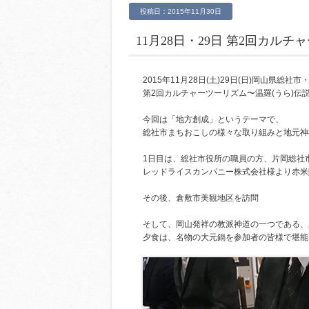
投稿日：2015年11月30日
11月28日・29日 第2回カル
2015年11月28日(土)29日(日)岡山県総社
第2回カルチャーツーリズム〜温羅(うら)伝
今回は「地方創成」というテーマで、
総社市まちおこしの様々な取り組みと地元神
1日目は、総社市役所の職員の方、片岡総社
レッドライスカンパニー株式会社様より赤米
その後、倉敷市美観地区を訪問
そして、岡山発祥の教派神道の一つである、
夕食は、名物の大元鍋を参加者の皆様で堪能