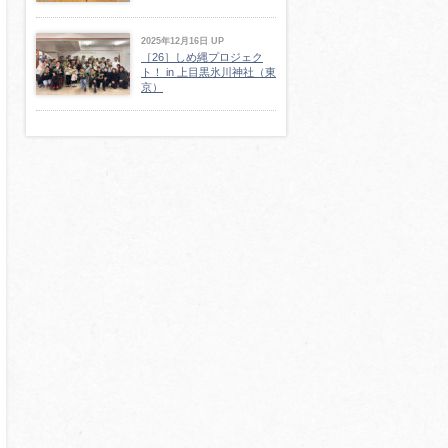
2025年12月16日 UP
［26］しめ縄プロジェク
ト！ in 上目黒氷川神社（東
京）