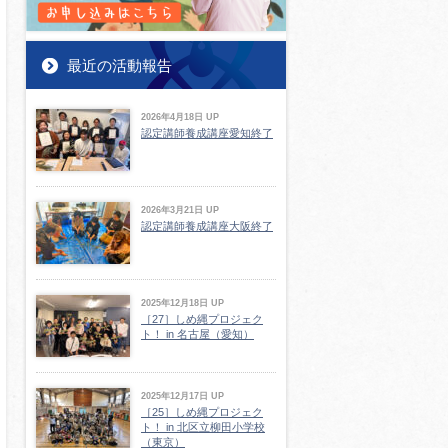
最近の活動報告
2026年4月18日 UP
認定講師養成講座愛知終了
2026年3月21日 UP
認定講師養成講座大阪終了
2025年12月18日 UP
［27］しめ縄プロジェク
ト！ in 名古屋（愛知）
2025年12月17日 UP
［25］しめ縄プロジェク
ト！ in 北区立柳田小学校
（東京）