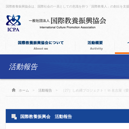
国際教養振興協会は、国際社会の一員としての意識を持つ「国際教養人」の創出を支
活動報告
ホーム
>
活動報告
>
［27］しめ縄プロジェクト！ in 名古屋（
国際教養振興会 活動報告