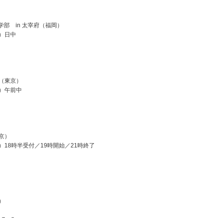
部 in 太宰府（福岡）
木）日中
区（東京）
金）午前中
京）
）18時半受付／19時開始／21時終了
）