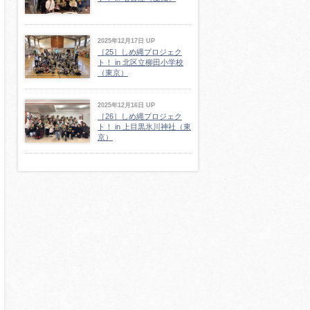
2025年12月17日 UP
［25］しめ縄プロジェク
ト！ in 北区立柳田小学校
（東京）
2025年12月16日 UP
［26］しめ縄プロジェク
ト！ in 上目黒氷川神社（東
京）