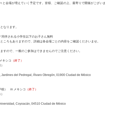
に続々と会場が増えていく予定です。皆様、ご確認の上、最寄りで開催がございま
りとなります。
00円／同伴される小学生以下のお子さん無料
るところもありますので、詳細は各会場ごとの内容をご確認くださいませ。
りますので、一般のご参加はできませんのでご注意ください。
 メキシコ
（終了）
月）
rdines del Pedregal, Álvaro Obregón, 01900 Ciudad de México
校） in メキシコ
（終了）
木）
versidad, Coyoacán, 04510 Ciudad de México