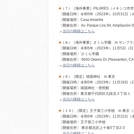
■
（７）［海外事業］PILARES（メキシコ市
〔開催日時〕令和5年（2023年）10月31日（
〔開催場所〕Casa Amarilla
〔開催住所〕 Av. Parque Lira 94, Ampliación Dan
→
当日の模様はこちら
■
（８）［海外事業］さくら学園 in サンフ
〔開催日時〕令和5年（2023年）11月5日（日
〔開催場所〕'さくら学園
〔開催住所〕 6650 Owens Dr.,Pleasanton, CA
→
当日の模様はこちら
■
（９）［限定］靖国神社 in 東京
〔開催日時〕令和5年（2023年）11月19日（
〔開催場所〕靖国神社・啓照館
〔開催住所〕東京都千代田区九段北３丁目１
→
当日の模様はこちら
■
（１０）［限定］王子第三小学校 in 東京（
〔開催日時〕令和5年（2023年）11月22日（
〔開催場所〕王子第三小学校
〔開催住所〕 東京都北区上十条5丁目2-3
→
当日の模様はこちら