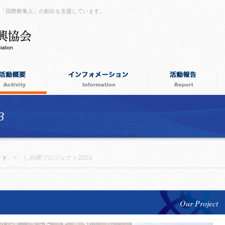
つ「国際教養人」の創出を支援しています。
3
クト
>
しめ縄プロジェクト2023
Our Project