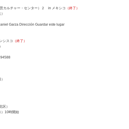
市営カルチャー・センター）２ in メキシコ
（終了）
火）
iel Garza Dirección Guardar este lugar
ランシスコ
（終了）
）
 94588
日）
北区）
水）10時開始