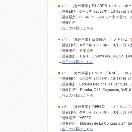
■
（３）［海外事業］PILARES（メキシコ市
〔開催日時〕令和5年（2023年）10月27日（
〔開催場所〕PILARES（メキシコ市市営カ
〔開催住所〕
→
当日の模様はこちら
■
（４）［海外事業］日墨協会 in メキシコ
（
〔開催日時〕令和5年（2023年）10月28日（
〔開催場所〕日墨協会
〔開催住所〕 Calle Fujiyama No.144, Col. Las Á
→
当日の模様はこちら
■
（５）［海外事業］UNAM（'ENALT） in 
〔開催日時〕令和5年（2023年）10月30日（
〔開催場所〕Escuela Nacional de Lenguas, Ling
〔開催住所〕 Escolar, C.U., Coyoacán, 04510 C
→
当日の模様はこちら
■
（６）［海外事業］'AFEECI in メキシコ
（
〔開催日時〕令和5年（2023年）10月30日（
〔開催場所〕'AFFECI
〔開催住所〕 Mártires de La Conquista 24, Tacu
→
当日の模様はこちら