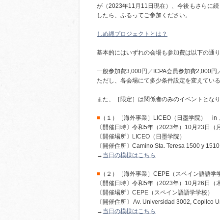
が（2023年11月11日現在）、今後もさら
したら、ふるってご参加ください。
しめ縄プロジェクトとは？
基本的にはいずれの会場も参加費は以下の通
一般参加費3,000円／ICPA会員参加費2,0
ただし、各会場にて多少条件設定を変えてい
また、［限定］は関係者のみのイベントとな
■
（１）［海外事業］LICEO（日墨学院） in
〔開催日時〕令和5年（2023年）10月23日（
〔開催場所〕LICEO（日墨学院）
〔開催住所〕Camino Sta. Teresa 1500 y 1510, Ja
→
当日の模様はこちら
■
（２）［海外事業］CEPE（スペイン語語学学
〔開催日時〕令和5年（2023年）10月26日（
〔開催場所〕CEPE（スペイン語語学学校）
〔開催住所〕 Av. Universidad 3002, Copilco Uni
→
当日の模様はこちら